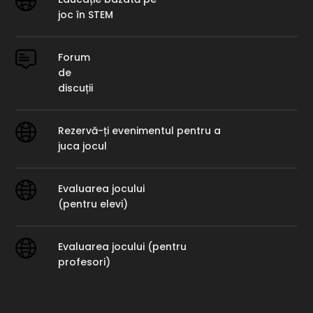
URL
joc în STEM
Forum
de
discuții
Rezervă-ți evenimentul pentru a
URL
juca jocul
Evaluarea jocului
URL
(pentru elevi)
Evaluarea jocului (pentru
URL
profesori)