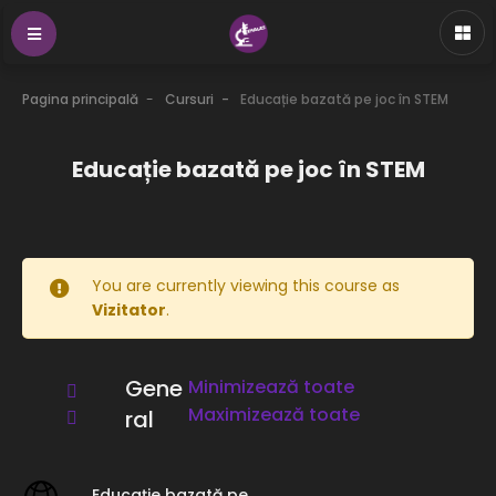
Pagina principală
Cursuri
Educație bazată pe joc în STEM
Educație bazată pe joc în STEM
You are currently viewing this course as
Vizitator
.
Rezumat temă
Gene
Minimizează toate
Maximizează toate
ral
Educație bazată pe