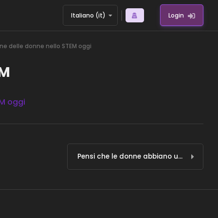
Italiano ‎(it)‎
Login
one delle donne nello STEM oggi
EM
EM oggi
Pensi che le donne abbiano una buona situazione nelle STEM nel tuo paese?