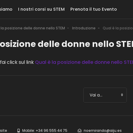
siamo
I nostri corsi su STEM
Prenota il tuo Evento
 la posizione delle donne nello STEM
Introduzione
Qual è la posizi
posizione delle donne nello ST
fai click sul link
Qual è la posizione delle donne nello ST
site
Mobile: +34 96 555 44 75
noemirando@aiju.es