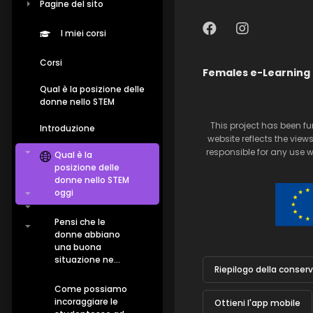
Pagine del sito
I miei corsi
Corsi
Females e-Learning
Qual è la posizione delle
donne nello STEM
This project has been f
Introduzione
website reflects the vie
responsible for any use 
Qual è la
posizione delle
donne nello STEM
oggi
Pensi che le
donne abbiano
una buona
situazione ne...
Riepilogo della conser
Come possiamo
incoraggiare le
Ottieni l'app mobile