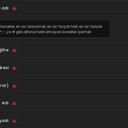
ı adı
8 karakter, en az 1 basamak, en az 1 küçük harf, en az 1 büyük
1 *, -, ya # gibi alfanumerik olmayan karakter içermeli
Şifre
resi
rar)
Adı
yadı