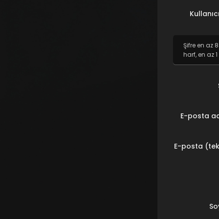
Kullanıc
Şifre en az 
harf, en az 
E-posta ad
E-posta (tek
So